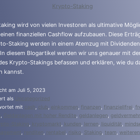
aking wird von vielen Investoren als ultimative Mögli
einen finanziellen Cashflow aufzubauen. Diese Erträ
to-Staking werden in einem Atemzug mit Dividenden
In diesem Blogartikel werden wir uns genauer mit d
es Krypto-Stakings befassen und erklären, wie du 
en kannst.
icht am
Juli 5, 2023
ert als
Uncategorized
wortet mit
cash
,
club
,
einkommen
,
finanzen
,
finanziellfrei
,
fr
e
,
Geldanlagen mit hoher Rendite
,
geldanlegen
,
geldvermeh
ypto-Staking
,
kryptomarkt
,
kunden
,
lernen
,
liquidität
,
minds
agement
,
renditen
,
rentabel
,
risiko
,
Staking
,
team
,
weiteren