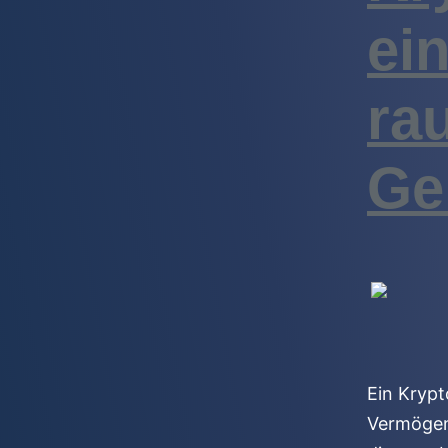
ei
ra
Ge
Ein Krypt
Vermögen 