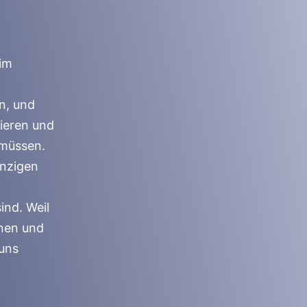
 im
n, und
ieren und
 müssen.
inzigen
ind. Weil
enen und
 uns