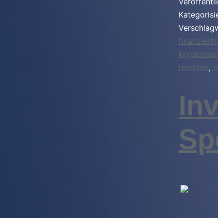
Veröffentl
Kategorisi
Verschlag
finanziellfr
kryptomar
renditen
,
r
In
Sp