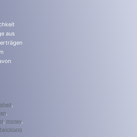
chkeit
ge aus
erträgen
em
davon
eiheit
,
ren
,
et
,
money
,
twicklung