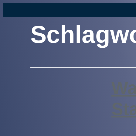
Schlagw
Wa
St