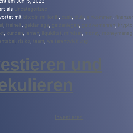
icht am
Juni 5, 2023
ert als
Uncategorized
wortet mit
bitcoin millionär
,
cash
,
club
,
einkommen
,
finanze
ei
,
freiheit
,
geldanlage
,
geldanlegen
,
geldvermehren
,
krypto
kt
,
kunden
,
lernen
,
liquidität
,
mindset
,
money
,
moneymanag
entabel
,
risiko
,
team
,
weiterentwicklung
vestieren und
ekulieren