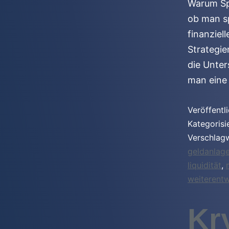
Warum Spe
ob man sp
finanziel
Strategie
die Unter
man eine 
Veröffentl
Kategorisi
Verschlag
geldanlag
liquidität
,
weiterent
Kr