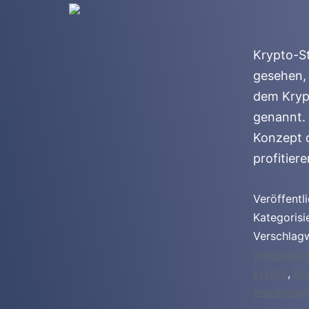
Krypto-St
gesehen, 
dem Kryp
genannt. 
Konzept d
profitier
Veröffentl
Kategorisi
Verschlag
geldanlag
krypto
,
Kr
moneyman