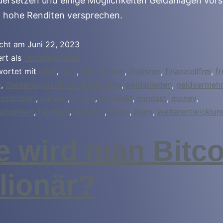
ersetzen und einige Möglichkeiten Geldanlagen vorst
l hohe Renditen versprechen.
icht am
Juni 22, 2023
ert als
Uncategorized
wortet mit
cash
,
club
,
einkommen
,
finanzen
,
finanziellfrei
,
fr
e
,
Geldanlagen mit hoher Rendite
,
geldanlegen
,
geldvermeh
yptomarkt
,
kunden
,
lernen
,
liquidität
,
mindset
,
money
,
agement
,
renditen
,
rentabel
,
risiko
,
team
,
weiterentwicklun
e wird man Bitco
llionär?