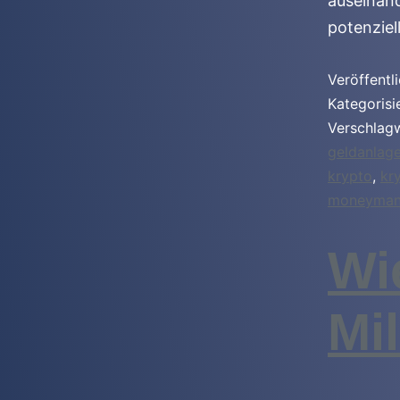
auseinand
potenziel
Veröffentl
Kategorisi
Verschlag
geldanlag
krypto
,
kr
moneyman
Wi
Mi