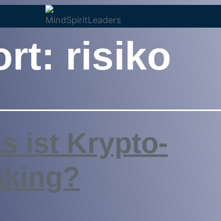
ort:
risiko
s ist Krypto-
aking?