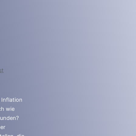
Inflation
ch wie
bunden?
uer