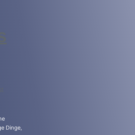
s
ne
ge Dinge,