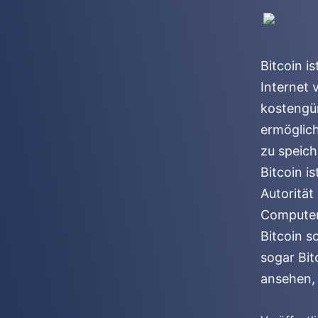
Bitcoin i
Internet 
kostengü
ermöglich
zu speic
Bitcoin i
Autorität
Computern
Bitcoin s
sogar Bit
ansehen, 