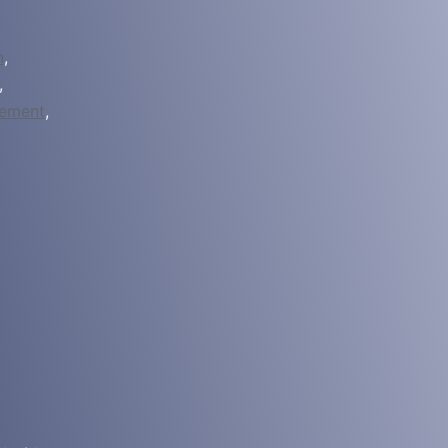
n
,
,
ement
,