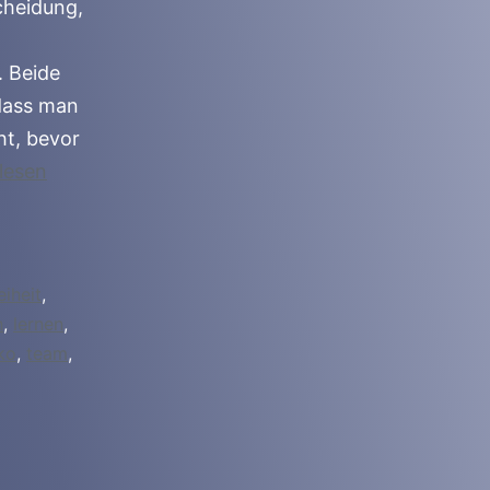
cheidung,
. Beide
 dass man
ht, bevor
lesen
eiheit
,
n
,
lernen
,
iko
,
team
,