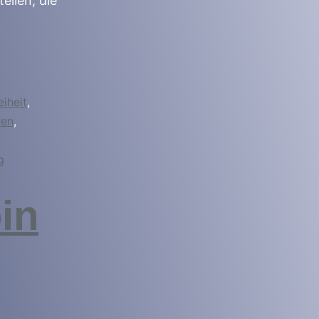
ellen, die
eiheit
,
ren
,
g
in