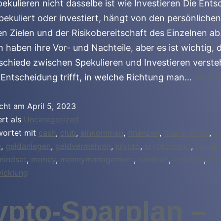
kulieren nicht dasselbe ist wie Investieren Die Ents
ekuliert oder investiert, hängt von den persönlichen
len Zielen und der Risikobereitschaft des Einzelnen ab
n haben ihre Vor- und Nachteile, aber es ist wichtig,
schiede zwischen Spekulieren und Investieren verste
Entscheidung trifft, in welche Richtung man…
weiter
icht am
April 5, 2023
ert als
Uncategorized
wortet mit
cash
,
club
,
einkommen
,
finanzen
,
finanziellfrei
,
fr
e
,
geldanlegen
,
geldvermehren
,
krypto
,
kryptomarkt
,
kunde
mindset
,
money
,
moneymanagement
,
renditen
,
rentabel
,
ris
wicklung
ypto-Sparplan –