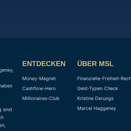
ENTDECKEN
ÜBER MSL
geney,
Money-Magnet
Finanzielle-Freiheit-Rec
 haben
Cashflow-Hero
Geld-Typen Check
Millionaires-Club
Kristine Derungs
Marcel Haggeney
g sind
ch
en,