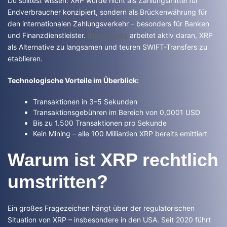
Du solltest wissen: XRP wurde nicht als Zahlungsmittel für
Endverbraucher konzipiert, sondern als Brückenwährung für
den internationalen Zahlungsverkehr – besonders für Banken
und Finanzdienstleister.
Ripple Labs
arbeitet aktiv daran, XRP
als Alternative zu langsamen und teuren SWIFT-Transfers zu
etablieren.
Technologische Vorteile im Überblick:
Transaktionen in 3–5 Sekunden
Transaktionsgebühren im Bereich von 0,0001 USD
Bis zu 1.500 Transaktionen pro Sekunde
Kein Mining – alle 100 Milliarden XRP bereits emittiert
Warum ist XRP rechtlich
umstritten?
Ein großes Fragezeichen hängt über der regulatorischen
Situation von XRP – insbesondere in den USA. Seit 2020 führt