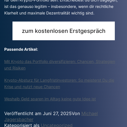
ist das genauso legitim – insbesondere, wenn dir rechtliche
Klarheit und maximale Dezentralität wichtig sind.
zum kostenlosen Erstgespräch
Passende Artikel:
Mit Krypto das Portfolio diversifizieren: Chancen, Strategien
und Risiken
Krypto-Absturz für Langfristinvestoren: So meisterst Du die
Krise und nutzt neue Chancen
Weshalb Geld sparen im Alltag keine gute Idee ist
Veröffentlicht am
Juni 27, 2025
Von
Michael
Jagersbacher
Kategorisiert als
Uncategorized