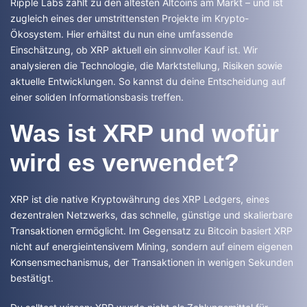
Ripple Labs zählt zu den ältesten Altcoins am Markt – und ist
zugleich eines der umstrittensten Projekte im Krypto-
Ökosystem. Hier erhältst du nun eine umfassende
Einschätzung, ob XRP aktuell ein sinnvoller Kauf ist. Wir
analysieren die Technologie, die Marktstellung, Risiken sowie
aktuelle Entwicklungen. So kannst du deine Entscheidung auf
einer soliden Informationsbasis treffen.
Was ist XRP und wofür
wird es verwendet?
XRP ist die native Kryptowährung des XRP Ledgers, eines
dezentralen Netzwerks, das schnelle, günstige und skalierbare
Transaktionen ermöglicht. Im Gegensatz zu Bitcoin basiert XRP
nicht auf energieintensivem Mining, sondern auf einem eigenen
Konsensmechanismus, der Transaktionen in wenigen Sekunden
bestätigt.