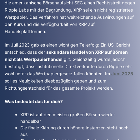
die amerikanische Börsenaufsicht SEC einen Rechtsstreit gegen
Ripple Labs mit der Begründung, XRP sei ein nicht registriertes
Wertpapier. Das Verfahren hat weitreichende Auswirkungen auf
den Kurs und die Verfügbarkeit von XRP auf
Handelsplattformen.
Im Juli 2023 gab es einen wichtigen Teilerfolg: Ein US-Gericht
entschied, dass der
sekundäre Handel von XRP auf Börsen
nicht als Wertpapierhandel
gilt. Gleichzeitig wurde jedoch
bestätigt, dass institutionelle Direktverkäufe durch Ripple sehr
wohl unter das Wertpapiergesetz fallen könnten. Im
Juni 2025
soll es Neuigkeiten diesbezüglich geben und zum
Richtungsentscheid für das gesamte Projekt werden.
Was bedeutet das für dich?
XRP ist auf den meisten großen Börsen wieder
handelbar
Die finale Klärung durch höhere Instanzen steht noch
aus