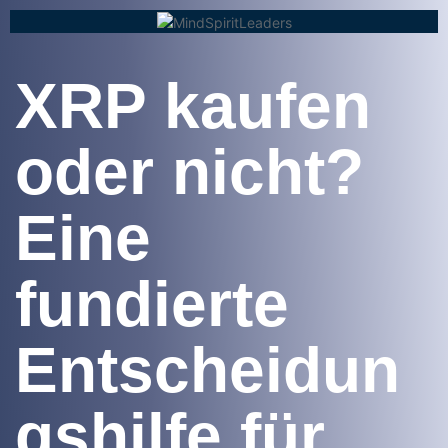
XRP kaufen
oder nicht?
Eine
fundierte
Entscheidun
gshilfe für