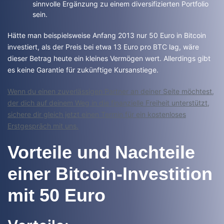
sinnvolle Ergänzung zu einem diversifizierten Portfolio
sein.
Hätte man beispielsweise Anfang 2013 nur 50 Euro in Bitcoin
investiert, als der Preis bei etwa 13 Euro pro BTC lag, wäre
dieser Betrag heute ein kleines Vermögen wert. Allerdings gibt
es keine Garantie für zukünftige Kursanstiege.
Wenn du einen zuverlässigen Partner an deiner Seite möchtest,
der dich auf deinem Weg in die finanzielle Freiheit unterstützt,
sichere dir gleich jetzt einen Termin für ein kostenloses
Erstgespräch mit uns.
Vorteile und Nachteile
einer Bitcoin-Investition
mit 50 Euro