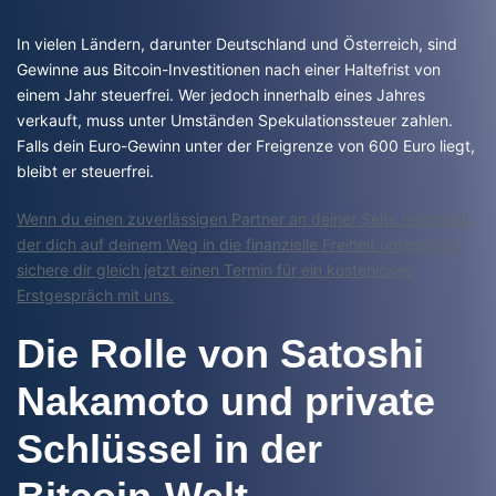
In vielen Ländern, darunter Deutschland und Österreich, sind
Gewinne aus Bitcoin-Investitionen nach einer Haltefrist von
einem Jahr steuerfrei. Wer jedoch innerhalb eines Jahres
verkauft, muss unter Umständen Spekulationssteuer zahlen.
Falls dein Euro-Gewinn unter der Freigrenze von 600 Euro liegt,
bleibt er steuerfrei.
Wenn du einen zuverlässigen Partner an deiner Seite möchtest,
der dich auf deinem Weg in die finanzielle Freiheit unterstützt,
sichere dir gleich jetzt einen Termin für ein kostenloses
Erstgespräch mit uns.
Die Rolle von Satoshi
Nakamoto und private
Schlüssel in der