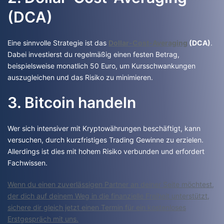
(DCA)
Eine sinnvolle Strategie ist das
Dollar-Cost-Averaging
(DCA)
.
Dabei investierst du regelmäßig einen festen Betrag,
beispielsweise monatlich 50 Euro, um Kursschwankungen
auszugleichen und das Risiko zu minimieren.
3. Bitcoin handeln
Wer sich intensiver mit Kryptowährungen beschäftigt, kann
versuchen, durch kurzfristiges Trading Gewinne zu erzielen.
Allerdings ist dies mit hohem Risiko verbunden und erfordert
Fachwissen.
Wenn du einen zuverlässigen Partner an deiner Seite möchtest,
der dich auf deinem Weg in die finanzielle Freiheit unterstützt,
sichere dir gleich jetzt einen Termin für ein kostenloses
Erstgespräch mit uns.