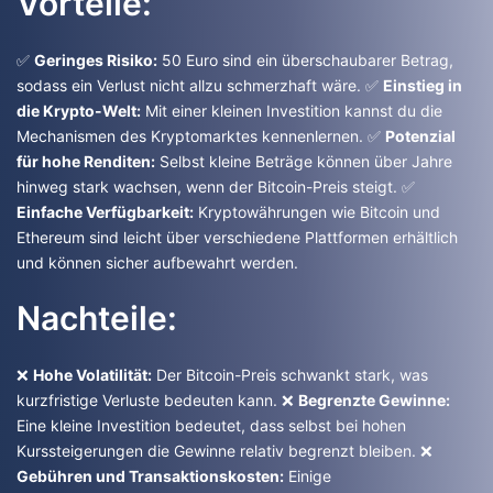
Vorteile:
✅
Geringes Risiko:
50 Euro sind ein überschaubarer Betrag,
sodass ein Verlust nicht allzu schmerzhaft wäre. ✅
Einstieg in
die Krypto-Welt:
Mit einer kleinen Investition kannst du die
Mechanismen des Kryptomarktes kennenlernen. ✅
Potenzial
für hohe Renditen:
Selbst kleine Beträge können über Jahre
hinweg stark wachsen, wenn der Bitcoin-Preis steigt. ✅
Einfache Verfügbarkeit:
Kryptowährungen wie Bitcoin und
Ethereum sind leicht über verschiedene Plattformen erhältlich
und können sicher aufbewahrt werden.
Nachteile:
❌
Hohe Volatilität:
Der Bitcoin-Preis schwankt stark, was
kurzfristige Verluste bedeuten kann. ❌
Begrenzte Gewinne:
Eine kleine Investition bedeutet, dass selbst bei hohen
Kurssteigerungen die Gewinne relativ begrenzt bleiben. ❌
Gebühren und Transaktionskosten:
Einige