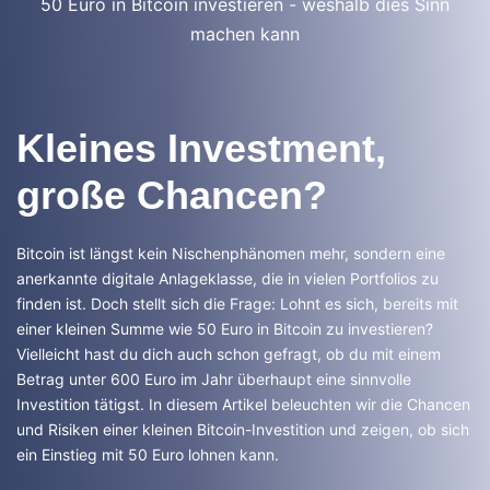
50 Euro in Bitcoin investieren - weshalb dies Sinn
machen kann
Kleines Investment,
große Chancen?
Bitcoin ist längst kein Nischenphänomen mehr, sondern eine
anerkannte digitale Anlageklasse, die in vielen Portfolios zu
finden ist. Doch stellt sich die Frage: Lohnt es sich, bereits mit
einer kleinen Summe wie 50 Euro in Bitcoin zu investieren?
Vielleicht hast du dich auch schon gefragt, ob du mit einem
Betrag unter 600 Euro im Jahr überhaupt eine sinnvolle
Investition tätigst. In diesem Artikel beleuchten wir die Chancen
und Risiken einer kleinen Bitcoin-Investition und zeigen, ob sich
ein Einstieg mit 50 Euro lohnen kann.