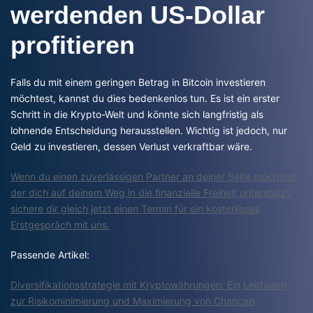
werdenden US-Dollar
profitieren
Falls du mit einem geringen Betrag in Bitcoin investieren
möchtest, kannst du dies bedenkenlos tun. Es ist ein erster
Schritt in die Krypto-Welt und könnte sich langfristig als
lohnende Entscheidung herausstellen. Wichtig ist jedoch, nur
Geld zu investieren, dessen Verlust verkraftbar wäre.
Wenn du einen zuverlässigen Partner an deiner Seite möchtest,
der dich auf deinem Weg in die finanzielle Freiheit unterstützt,
sichere dir gleich jetzt einen Termin für ein kostenloses
Erstgespräch mit uns.
Passende Artikel:
Diversifikationsstrategie mit Kryptowährungen: Ein Leitfaden
zur Risikominimierung und Maximierung von Chancen