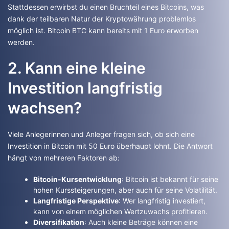
Stattdessen erwirbst du einen Bruchteil eines Bitcoins, was
dank der teilbaren Natur der Kryptowährung problemlos
möglich ist. Bitcoin BTC kann bereits mit 1 Euro erworben
werden.
2. Kann eine kleine
Investition langfristig
wachsen?
Viele Anlegerinnen und Anleger fragen sich, ob sich eine
Investition in Bitcoin mit 50 Euro überhaupt lohnt. Die Antwort
hängt von mehreren Faktoren ab:
Bitcoin-Kursentwicklung
: Bitcoin ist bekannt für seine
hohen Kurssteigerungen, aber auch für seine Volatilität.
Langfristige Perspektive
: Wer langfristig investiert,
kann von einem möglichen Wertzuwachs profitieren.
Diversifikation
: Auch kleine Beträge können eine