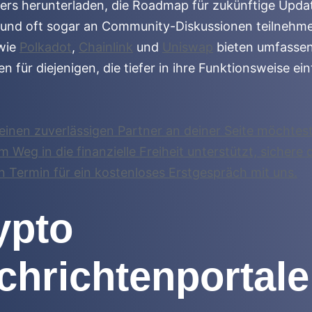
ers herunterladen, die Roadmap für zukünftige Upda
 und oft sogar an Community-Diskussionen teilnehm
 wie
Polkadot
,
Chainlink
und
Uniswap
bieten umfasse
n für diejenigen, die tiefer in ihre Funktionsweise ei
inen zuverlässigen Partner an deiner Seite möchtest
 Weg in die finanzielle Freiheit unterstützt, sichere d
en Termin für ein kostenloses Erstgespräch mit uns.
ypto
chrichtenportale