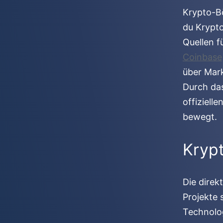
Krypto-Bö
du Krypt
Quellen f
Coinbase
über Mark
Durch das
offiziell
bewegt.
Kryp
Die direk
Projekte 
Technolog