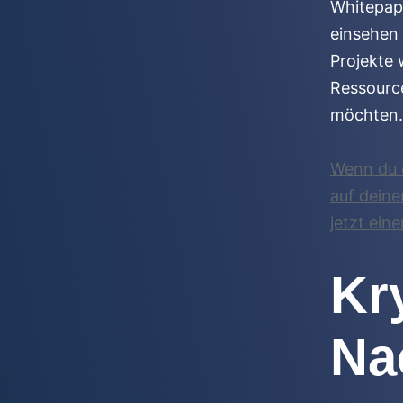
Whitepap
einsehen
Projekte
Ressource
möchten.
Wenn du e
auf deinem
jetzt ein
Kr
Na