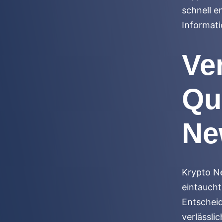
schnell e
Informati
Ve
Qu
Ne
Krypto Ne
eintauch
Entscheid
verlässli