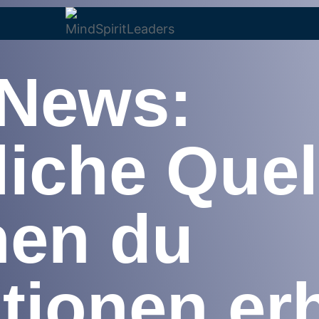
 News:
liche Quel
nen du
tionen erh