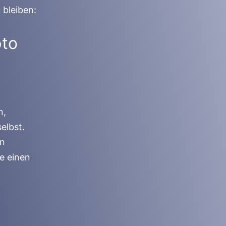
 bleiben:
pto
n,
elbst.
en
e einen