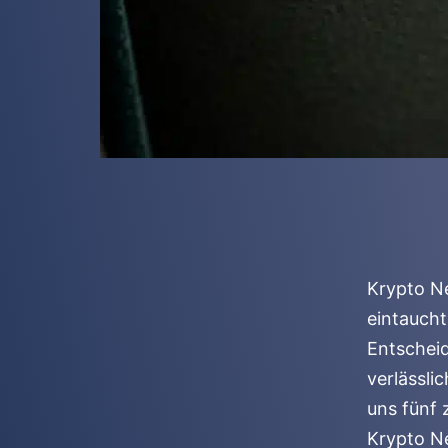
Krypto Ne
eintauch
Entscheid
verlässli
uns fünf 
Krypto Ne