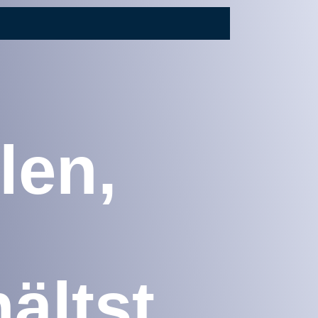
len,
ältst