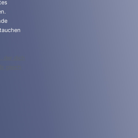
tes
en.
nde
ntauchen
, der dich
ir gleich