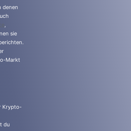
n denen
auch
ce
,
nen sie
berichten.
er
pto-Markt
r Krypto-
t du