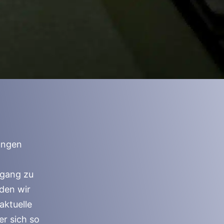
rungen
ugang zu
rden wir
aktuelle
r sich so