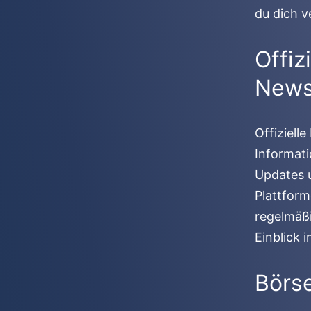
du dich v
Offiz
New
Offiziell
Informati
Updates u
Plattfor
regelmäßi
Einblick 
Börs