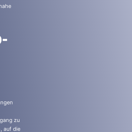
tnahe
-
rungen
ugang zu
, auf die