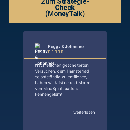
Zum Strategie-
Check
(MoneyTalk)
Peggy & Johannes





Nach etlichen gescheiterten
Mit Kr
Versuchen, dem Hamsterrad
schon 
selbstständig zu entfliehen,
dass 
haben wir Kristine und Marcel
junge
von MindSpiritLeaders
Geld, 
kennengelernt.
in so 
steck
nicht
weiterlesen